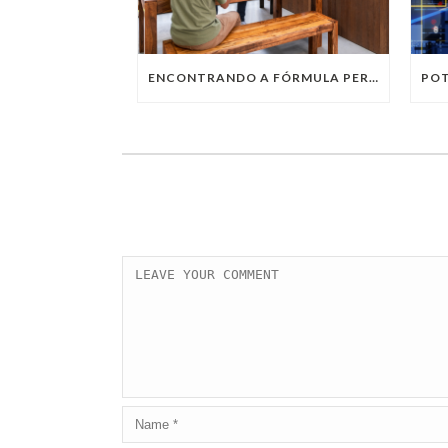
ENCONTRANDO A FÓRMULA PERFEITA: TRABALHO PRESENCIAL, HOME OFFICE OU TRABALHO HÍBRIDO?