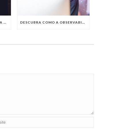
QUAIS SÃO AS TENDÊNCIAS DA TECNOLOGIA DA INFORMAÇÃO PARA 2023?
DESCUBRA COMO A OBSERVABILITY IMPULSIONA O SUCESSO DO SEU NEGÓCIO