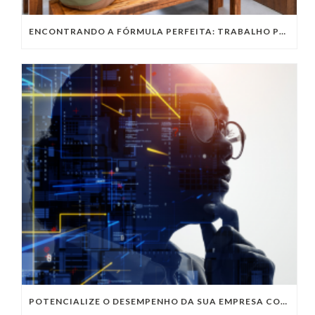
ENCONTRANDO A FÓRMULA PERFEITA: TRABALHO PRESENCIAL, HOME OFFICE OU TRABALHO HÍBRIDO?
POTENCIALIZE O DESEMPENHO DA SUA EMPRESA COM OS SERVIÇOS DE TI DA VIVO VITA