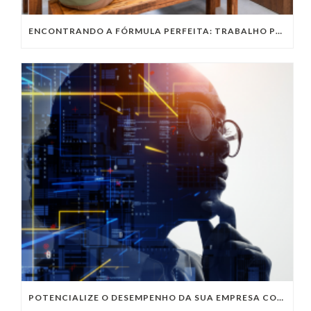
ENCONTRANDO A FÓRMULA PERFEITA: TRABALHO PRESENCIAL, HOME OFFICE OU TRABALHO HÍBRIDO?
POTENCIALIZE O DESEMPENHO DA SUA EMPRESA COM OS SERVIÇOS DE TI DA VIVO VITA