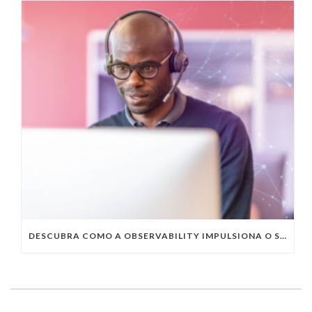
DESCUBRA COMO A OBSERVABILITY IMPULSIONA O SUCESSO DO SEU NEGÓCIO