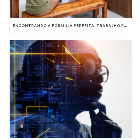
ENCONTRANDO A FÓRMULA PERFEITA: TRABALHO PRESENCIAL, HOME OFFICE OU TRABALHO HÍBRIDO?