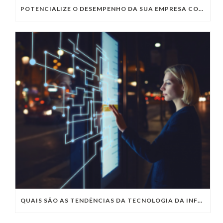
POTENCIALIZE O DESEMPENHO DA SUA EMPRESA COM OS SERVIÇOS DE TI DA VIVO VITA
QUAIS SÃO AS TENDÊNCIAS DA TECNOLOGIA DA INFORMAÇÃO PARA 2023?