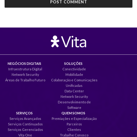
NEGÓCIOS DIGITAIS
SOLUÇÕES
Infraestrutura Digital
Conectividade
Network Security
Mobilidade
Áreas de Trabalho Futuro
Colaboração e Comunicações
Unificadas
Data Center
Network Security
Desenvolvimento de
Software
SERVIÇOS
QUEM SOMOS
Serviços Avançados
Premiações e Especialização
Serviços Continuados
Parceiros
Serviços Gerenciados
Clientes
Vita One
Trabalhe Conosco