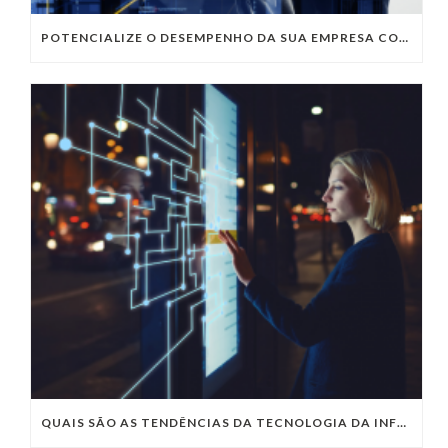
POTENCIALIZE O DESEMPENHO DA SUA EMPRESA COM OS SERVIÇOS DE TI DA VIVO VITA
QUAIS SÃO AS TENDÊNCIAS DA TECNOLOGIA DA INFORMAÇÃO PARA 2023?