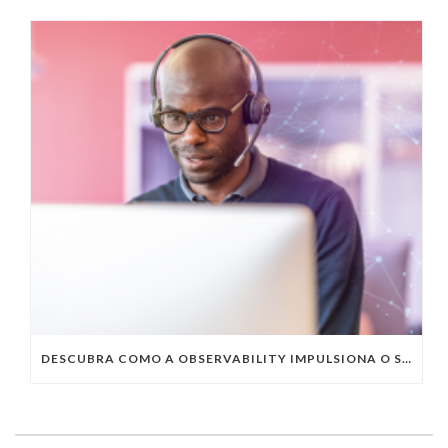
DESCUBRA COMO A OBSERVABILITY IMPULSIONA O SUCESSO DO SEU NEGÓCIO