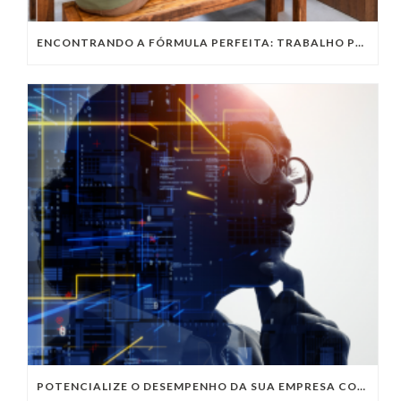
ENCONTRANDO A FÓRMULA PERFEITA: TRABALHO PRESENCIAL, HOME OFFICE OU TRABALHO HÍBRIDO?
POTENCIALIZE O DESEMPENHO DA SUA EMPRESA COM OS SERVIÇOS DE TI DA VIVO VITA