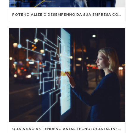
POTENCIALIZE O DESEMPENHO DA SUA EMPRESA COM OS SERVIÇOS DE TI DA VIVO VITA
QUAIS SÃO AS TENDÊNCIAS DA TECNOLOGIA DA INFORMAÇÃO PARA 2023?