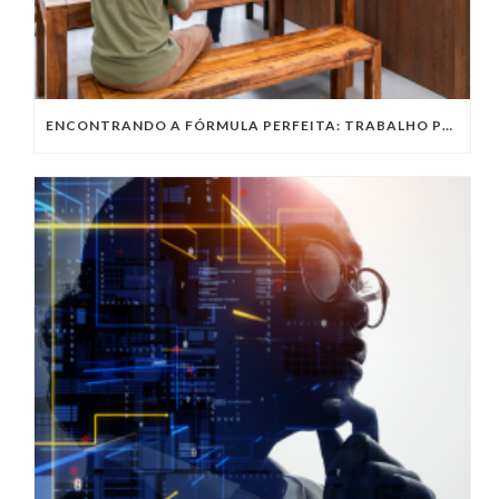
ENCONTRANDO A FÓRMULA PERFEITA: TRABALHO PRESENCIAL, HOME OFFICE OU TRABALHO HÍBRIDO?