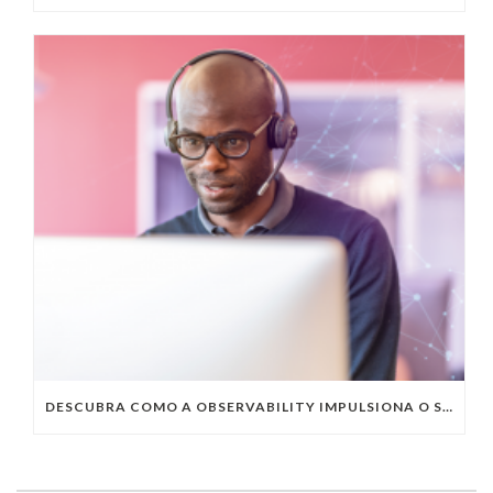
DESCUBRA COMO A OBSERVABILITY IMPULSIONA O SUCESSO DO SEU NEGÓCIO