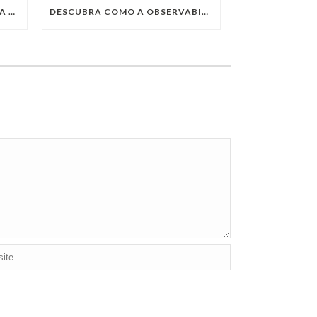
QUAIS SÃO AS TENDÊNCIAS DA TECNOLOGIA DA INFORMAÇÃO PARA 2023?
DESCUBRA COMO A OBSERVABILITY IMPULSIONA O SUCESSO DO SEU NEGÓCIO