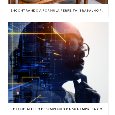
ENCONTRANDO A FÓRMULA PERFEITA: TRABALHO PRESENCIAL, HOME OFFICE OU TRABALHO HÍBRIDO?
POTENCIALIZE O DESEMPENHO DA SUA EMPRESA COM OS SERVIÇOS DE TI DA VIVO VITA