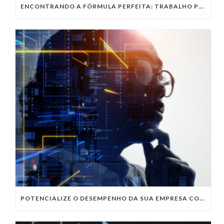
ENCONTRANDO A FÓRMULA PERFEITA: TRABALHO PRESENCIAL, HOME OFFICE OU TRABALHO HÍBRIDO?
POTENCIALIZE O DESEMPENHO DA SUA EMPRESA COM OS SERVIÇOS DE TI DA VIVO VITA