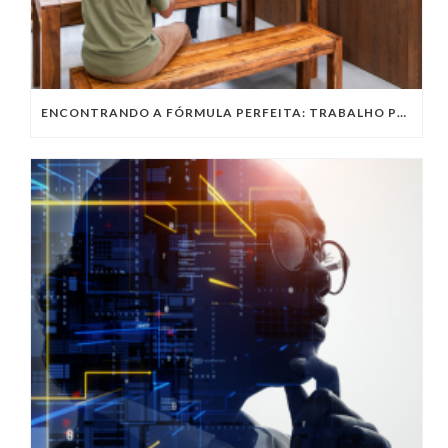
ENCONTRANDO A FÓRMULA PERFEITA: TRABALHO PRESENCIAL, HOME OFFICE OU TRABALHO HÍBRIDO?