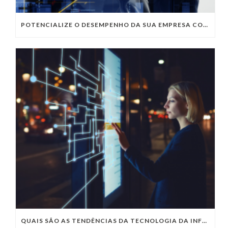
POTENCIALIZE O DESEMPENHO DA SUA EMPRESA COM OS SERVIÇOS DE TI DA VIVO VITA
QUAIS SÃO AS TENDÊNCIAS DA TECNOLOGIA DA INFORMAÇÃO PARA 2023?