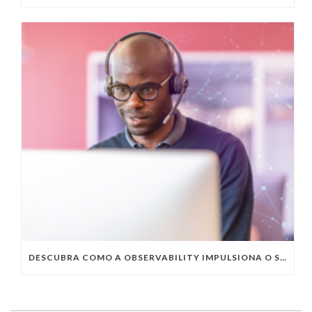
DESCUBRA COMO A OBSERVABILITY IMPULSIONA O SUCESSO DO SEU NEGÓCIO