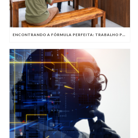
ENCONTRANDO A FÓRMULA PERFEITA: TRABALHO PRESENCIAL, HOME OFFICE OU TRABALHO HÍBRIDO?