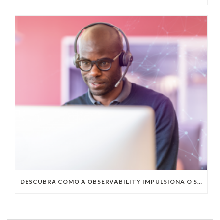
DESCUBRA COMO A OBSERVABILITY IMPULSIONA O SUCESSO DO SEU NEGÓCIO