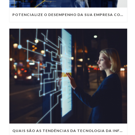
POTENCIALIZE O DESEMPENHO DA SUA EMPRESA COM OS SERVIÇOS DE TI DA VIVO VITA
QUAIS SÃO AS TENDÊNCIAS DA TECNOLOGIA DA INFORMAÇÃO PARA 2023?