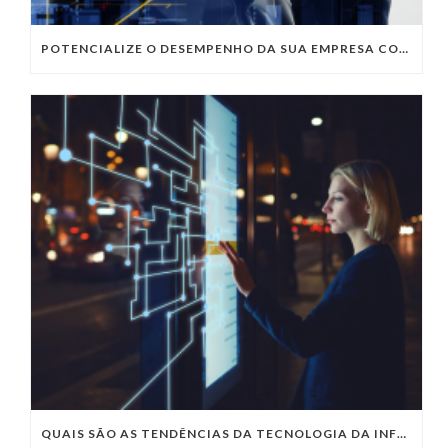
POTENCIALIZE O DESEMPENHO DA SUA EMPRESA COM OS SERVIÇOS DE TI DA VIVO VITA
QUAIS SÃO AS TENDÊNCIAS DA TECNOLOGIA DA INFORMAÇÃO PARA 2023?