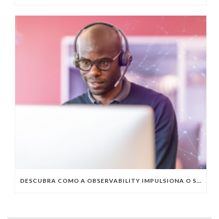
DESCUBRA COMO A OBSERVABILITY IMPULSIONA O SUCESSO DO SEU NEGÓCIO