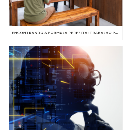
ENCONTRANDO A FÓRMULA PERFEITA: TRABALHO PRESENCIAL, HOME OFFICE OU TRABALHO HÍBRIDO?