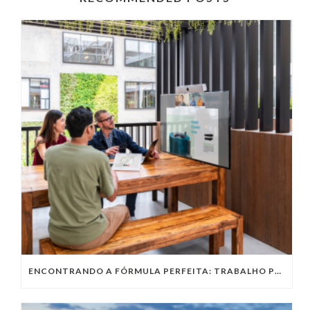
ENCONTRANDO A FÓRMULA PERFEITA: TRABALHO PRESENCIAL, HOME OFFICE OU TRABALHO HÍBRIDO?