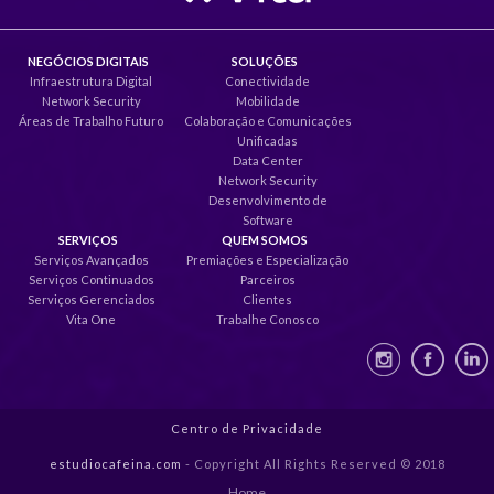
NEGÓCIOS DIGITAIS
SOLUÇÕES
Infraestrutura Digital
Conectividade
Network Security
Mobilidade
Áreas de Trabalho Futuro
Colaboração e Comunicações
Unificadas
Data Center
Network Security
Desenvolvimento de
Software
SERVIÇOS
QUEM SOMOS
Serviços Avançados
Premiações e Especialização
Serviços Continuados
Parceiros
Serviços Gerenciados
Clientes
Vita One
Trabalhe Conosco
Centro de Privacidade
estudiocafeina.com
- Copyright All Rights Reserved © 2018
Home