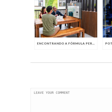
ENCONTRANDO A FÓRMULA PERFEITA: TRABALHO PRESENCIAL, HOME OFFICE OU TRABALHO HÍBRIDO?