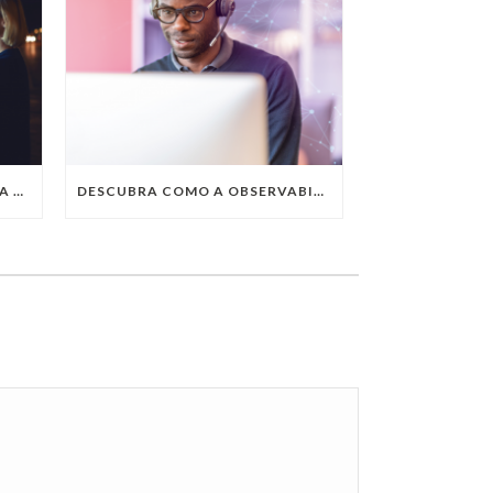
QUAIS SÃO AS TENDÊNCIAS DA TECNOLOGIA DA INFORMAÇÃO PARA 2023?
DESCUBRA COMO A OBSERVABILITY IMPULSIONA O SUCESSO DO SEU NEGÓCIO