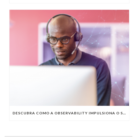
DESCUBRA COMO A OBSERVABILITY IMPULSIONA O SUCESSO DO SEU NEGÓCIO