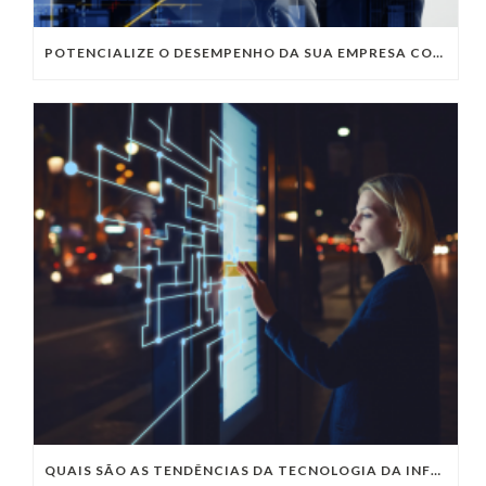
POTENCIALIZE O DESEMPENHO DA SUA EMPRESA COM OS SERVIÇOS DE TI DA VIVO VITA
QUAIS SÃO AS TENDÊNCIAS DA TECNOLOGIA DA INFORMAÇÃO PARA 2023?