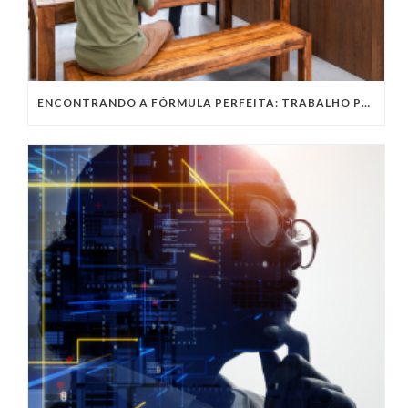
ENCONTRANDO A FÓRMULA PERFEITA: TRABALHO PRESENCIAL, HOME OFFICE OU TRABALHO HÍBRIDO?