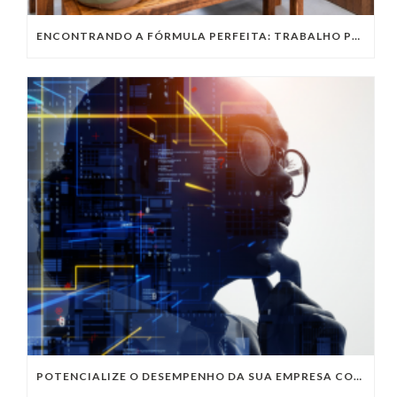
ENCONTRANDO A FÓRMULA PERFEITA: TRABALHO PRESENCIAL, HOME OFFICE OU TRABALHO HÍBRIDO?
POTENCIALIZE O DESEMPENHO DA SUA EMPRESA COM OS SERVIÇOS DE TI DA VIVO VITA