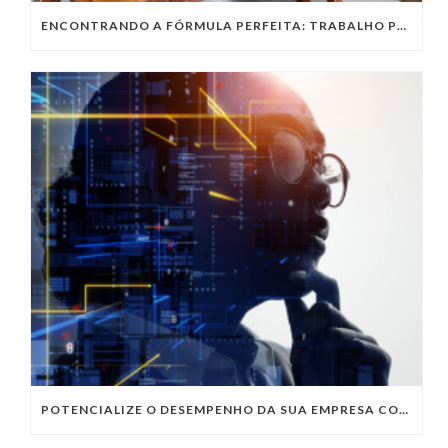
ENCONTRANDO A FÓRMULA PERFEITA: TRABALHO PRESENCIAL, HOME OFFICE OU TRABALHO HÍBRIDO?
POTENCIALIZE O DESEMPENHO DA SUA EMPRESA COM OS SERVIÇOS DE TI DA VIVO VITA